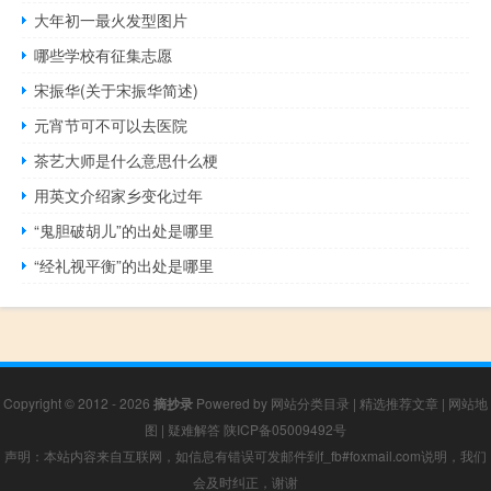
大年初一最火发型图片
哪些学校有征集志愿
宋振华(关于宋振华简述)
元宵节可不可以去医院
茶艺大师是什么意思什么梗
用英文介绍家乡变化过年
“鬼胆破胡儿”的出处是哪里
“经礼视平衡”的出处是哪里
Copyright © 2012 - 2026
摘抄录
Powered by
网站分类目录
|
精选推荐文章
|
网站地
图
|
疑难解答
陕ICP备05009492号
声明：本站内容来自互联网，如信息有错误可发邮件到f_fb#foxmail.com说明，我们
会及时纠正，谢谢