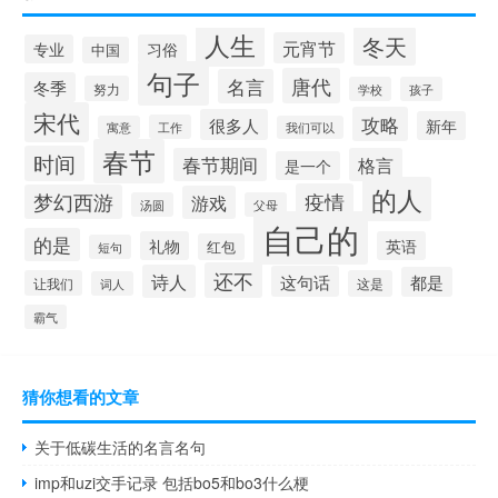
人生
冬天
元宵节
专业
习俗
中国
句子
唐代
名言
冬季
努力
学校
孩子
宋代
攻略
很多人
新年
工作
寓意
我们可以
春节
时间
春节期间
格言
是一个
的人
疫情
梦幻西游
游戏
汤圆
父母
自己的
的是
礼物
英语
红包
短句
还不
诗人
这句话
都是
让我们
这是
词人
霸气
猜你想看的文章
关于低碳生活的名言名句
imp和uzi交手记录 包括bo5和bo3什么梗