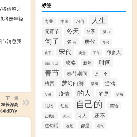
标签
V将借鉴之
人生
信也将走年轻
专业
习俗
中国
冬天
元宵节
冬季
努力
句子
唐代
细节消息我
名言
学校
宋代
很多人
孩子
工作
寓意
时间
攻略
新年
我们可以
春节
春节期间
是一个
梦幻西游
格言
游戏
汤圆
的人
疫情
的是
父母
短句
下一篇
自己的
G25长深高
礼物
英语
红包
DYy ​​​
还不
诗人
让我们
词人
这句话
都是
这是
霸气