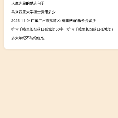
人生奔跑的励志句子
马来西亚大学硕士费用多少
2023-11-04广东广州市荔湾区(鸡腿菇)的报价是多少
扩写千嶂里长烟落日孤城闭50字（扩写千嶂里长烟落日孤城闭）
多大年纪不能给红包