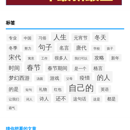
标签
人生
冬天
元宵节
专业
习俗
中国
句子
唐代
名言
冬季
努力
学校
孩子
宋代
攻略
很多人
新年
工作
寓意
我们可以
春节
时间
春节期间
格言
是一个
的人
疫情
梦幻西游
游戏
汤圆
父母
自己的
的是
礼物
英语
红包
短句
还不
诗人
这句话
都是
让我们
这是
词人
霸气
猜你想看的文章