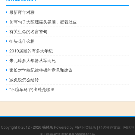
最新拜年对联
仿写句子大陀螺摇头晃脑，挺着肚皮
有关生命的名言警句
扯头花什么梗
2019属鼠的有多大年纪
朱元璋多大年龄从军而死
家长对学校纪律整顿的意见和建议
减免税怎么结转
“不喧车马”的出处是哪里
Copyright © 2012 - 2026
摘抄录
Powered by
网站分类目录
|
精选推荐文章
|
网站地
图
|
疑难解答
陕ICP备05009492号