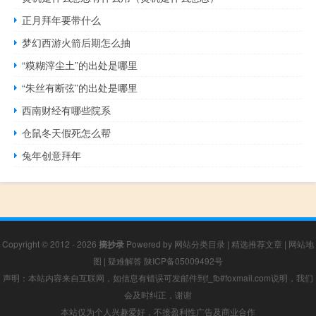
正月拜年要带什么
梦幻西游火箭后期怎么抽
“糢糊滓尘土”的出处是哪里
“朱丝有断弦”的出处是哪里
西南财经有哪些院系
仓鼠冬天假死怎么帮
兔年创意拜年
Copyright © 2012 - 2026
摘抄录
Powered by
网站分类目录
|
精选推荐文章
|
网站地
图
|
疑难解答
陕ICP备05009492号
声明：本站内容来自互联网，如信息有错误可发邮件到f_fb#foxmail.com说明，我们
会及时纠正，谢谢
本站仅为个人兴趣爱好，不接盈利性广告及商业合作