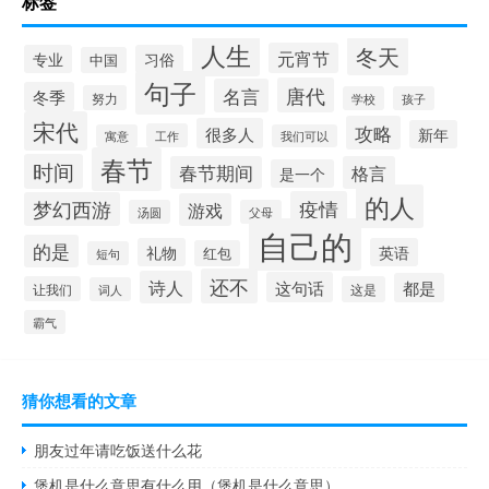
标签
人生
冬天
元宵节
专业
习俗
中国
句子
唐代
名言
冬季
努力
学校
孩子
宋代
攻略
很多人
新年
工作
寓意
我们可以
春节
时间
春节期间
格言
是一个
的人
疫情
梦幻西游
游戏
汤圆
父母
自己的
的是
礼物
英语
红包
短句
还不
诗人
这句话
都是
让我们
这是
词人
霸气
猜你想看的文章
朋友过年请吃饭送什么花
煲机是什么意思有什么用（煲机是什么意思）