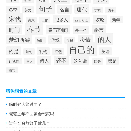
句子
唐代
名言
冬季
努力
学校
孩子
宋代
攻略
很多人
新年
工作
寓意
我们可以
春节
时间
春节期间
格言
是一个
的人
疫情
梦幻西游
游戏
汤圆
父母
自己的
的是
礼物
英语
红包
短句
还不
诗人
这句话
都是
让我们
这是
词人
霸气
猜你想看的文章
啥时候太能过年了
老赖过年不回家会想家吗
过年灶台放饺子放几个