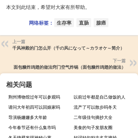
本文到此结束，希望对大家有所帮助。
网络标签：
生存率
直肠
腺癌
上一篇
千风神殿的门怎么开（千の风になって～カラオケ～简介）
下一篇
面包糠炸鸡翅的做法窍门空气炸锅（面包糠炸鸡翅的做法）
相关问题
荆州博物馆过年可以参观吗
以前过年都是自己做饭的人
请问大年初四可以回娘家吗
流产了可以散步吗冬天
导演杨姗姗多大年龄
二年级佳句摘抄大全
今年春节还有什么集市吗
美食的句子发朋友圈
冬天绝壁发现神秘山寨
好词好句励志名言摘抄