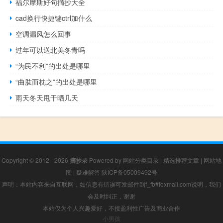
福尔摩斯好句摘抄大全
cad换行快捷键ctrl加什么
空调漏风怎么回事
过年可以送北美冬青吗
“为民不利”的出处是哪里
“曲肱而枕之”的出处是哪里
雨天冬天甩干晒几天
Copyright © 2012 - 2026
摘抄录
Powered by
网站分类目录
|
精选推荐文章
|
网站地
图
|
疑难解答
陕ICP备05009492号
声明：本站内容来自互联网，如信息有错误可发邮件到f_fb#foxmail.com说明，我们
会及时纠正，谢谢
本站仅为个人兴趣爱好，不接盈利性广告及商业合作
小男孩