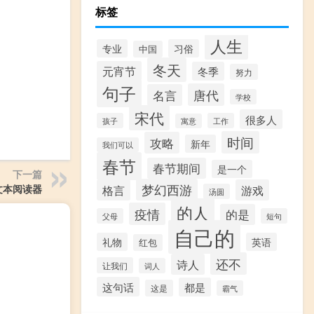
标签
人生
专业
习俗
中国
冬天
元宵节
冬季
努力
句子
唐代
名言
学校
宋代
很多人
孩子
工作
寓意
时间
攻略
新年
我们可以
春节
春节期间
是一个
下一篇
梦幻西游
文本阅读器
格言
游戏
汤圆
的人
疫情
的是
父母
短句
自己的
礼物
英语
红包
还不
诗人
让我们
词人
这句话
都是
这是
霸气