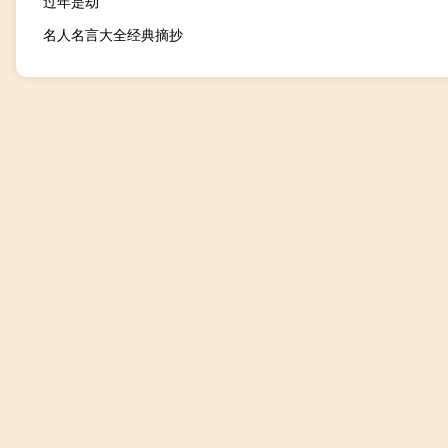
过年是劫
名人名言大全经典摘抄