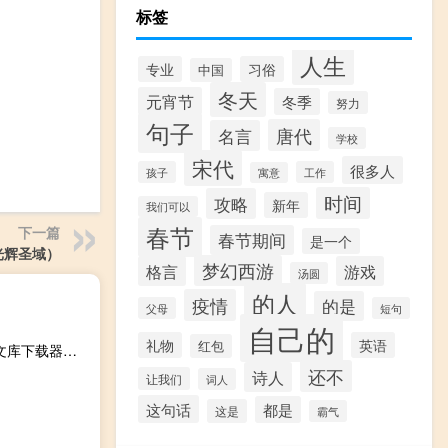
标签
人生
专业
习俗
中国
冬天
元宵节
冬季
努力
句子
唐代
名言
学校
宋代
很多人
孩子
工作
寓意
时间
攻略
新年
我们可以
春节
下一篇
春节期间
是一个
光辉圣域）
梦幻西游
格言
游戏
汤圆
的人
疫情
的是
父母
短句
自己的
礼物
英语
红包
剑儿百度文库下载器破解版 V8.8.2 绿色免费版（剑儿百度文库下载器破解版 V8.8.2 绿色免费版功能简介）
还不
诗人
让我们
词人
这句话
都是
这是
霸气