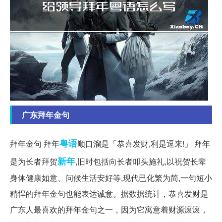
广东拜年金句
粤语
拜年金句 拜年
顺口溜是「恭喜发财,利是逗来!」 拜年
新年
是为长者拜贺
,旧时包括向长者叩头施礼,以祝贺长辈
身体健康如意、问候生活安好等,现代已化繁为简,一句短小
精悍的拜年金句也能表达诚意。据数据统计，恭喜发财是
广东人最喜欢的拜年金句之一，因为它寓意着财源滚滚，