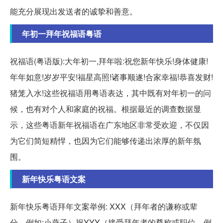
能充分展现出发送者的诚挚和善意。
年初一拜年祝福语粤语
祝福语(粤语版):大年初一,拜年啦:祝您新年快乐!身体健康!
年年如意!岁岁平安!福星高照!诸事顺遂!合家幸福!恭喜发财!
猪笼入水!这些祝福语用粤语表达，其中既有对年初一的问
候，也有对个人和家庭的祝福。根据最近的调查数据显
示，这些粤语新年祝福语在广东地区非常受欢迎，不仅因
为它们简短精悍，也因为它们能够传递出浓厚的新年氛
围。
新年快乐粤语文案
新年快乐粤语拜年文案举例: XXX（拜年者的谦称或辈
分，例如:小燕子）祝YYY（接受拜年者的尊称或职位，例