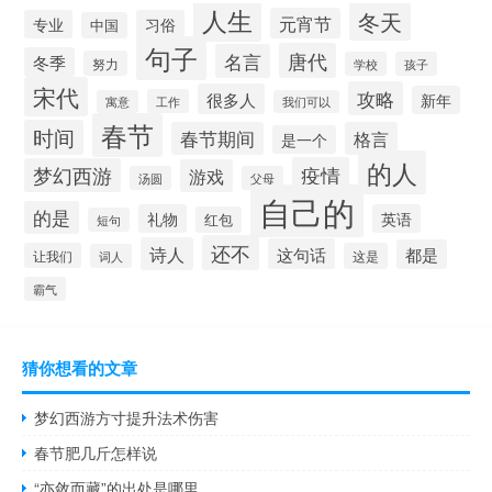
人生
冬天
元宵节
专业
习俗
中国
句子
唐代
名言
冬季
努力
学校
孩子
宋代
攻略
很多人
新年
工作
寓意
我们可以
春节
时间
春节期间
格言
是一个
的人
疫情
梦幻西游
游戏
汤圆
父母
自己的
的是
礼物
英语
红包
短句
还不
诗人
这句话
都是
让我们
这是
词人
霸气
猜你想看的文章
梦幻西游方寸提升法术伤害
春节肥几斤怎样说
“亦敛而藏”的出处是哪里