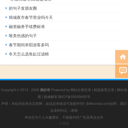
的句子发朋友圈
韩城夜市春节营业吗今天
融资融券手续费标准
唯美伤感的句子
春节期间阜阳游客多吗
冬天怎么选鱼缸过滤棉
Copyright © 2012 - 2026
摘抄录
Powered by
网站分类目录
|
精选推荐文章
|
网站地
图
|
疑难解答
陕ICP备05009492号
声明：本站内容来自互联网，如信息有错误可发邮件到f_fb#foxmail.com说明，我们
会及时纠正，谢谢
本站仅为个人兴趣爱好，不接盈利性广告及商业合作
小男孩