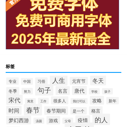
标签
人生
冬天
元宵节
专业
习俗
中国
句子
唐代
名言
冬季
努力
学校
孩子
宋代
攻略
很多人
新年
工作
寓意
我们可以
春节
时间
春节期间
格言
是一个
的人
疫情
梦幻西游
游戏
汤圆
父母