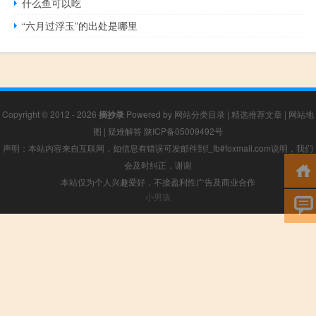
什么鱼可以吃
“六月过浮玉”的出处是哪里
Copyright © 2012 - 2026
摘抄录
Powered by
网站分类目录
|
精选推荐文章
|
网站地
图
|
疑难解答
陕ICP备05009492号
声明：本站内容来自互联网，如信息有错误可发邮件到f_fb#foxmail.com说明，我们
会及时纠正，谢谢
本站仅为个人兴趣爱好，不接盈利性广告及商业合作
小男孩