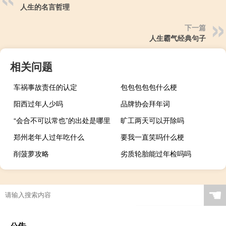
人生的名言哲理
下一篇
人生霸气经典句子
相关问题
车祸事故责任的认定
包包包包包什么梗
阳西过年人少吗
品牌协会拜年词
“会合不可以常也”的出处是哪里
旷工两天可以开除吗
郑州老年人过年吃什么
要我一直笑吗什么梗
削菠萝攻略
劣质轮胎能过年检吗吗
☚
公告