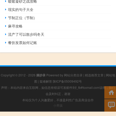
暖暖凝砂之战攻略
现实的句子大全
节制正位（节制）
麻寻攻略
流产了可以散步吗冬天
餐饮发票如何记账
Copyright © 2012 - 2026
摘抄录
Powered by
网站分类目录
|
精选推荐文章
|
网站地
图
|
疑难解答
陕ICP备05009492号
声明：本站内容来自互联网，如信息有错误可发邮件到f_fb#foxmail.com说明，我们
会及时纠正，谢谢
本站仅为个人兴趣爱好，不接盈利性广告及商业合作
小男孩