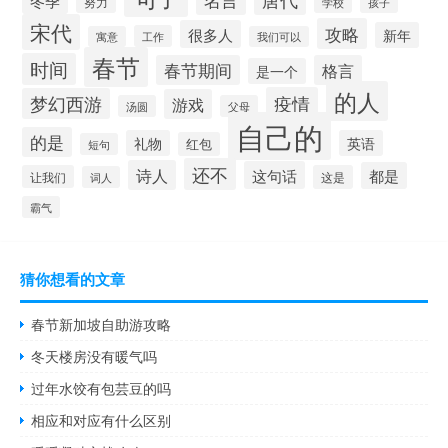
冬季
努力
学校
孩子
宋代
攻略
很多人
新年
工作
寓意
我们可以
春节
时间
春节期间
格言
是一个
的人
疫情
梦幻西游
游戏
汤圆
父母
自己的
的是
礼物
英语
红包
短句
还不
诗人
这句话
都是
让我们
这是
词人
霸气
猜你想看的文章
春节新加坡自助游攻略
冬天楼房没有暖气吗
过年水饺有包芸豆的吗
相应和对应有什么区别