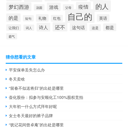
的人
疫情
梦幻西游
游戏
汤圆
父母
自己的
的是
礼物
英语
红包
短句
还不
诗人
这句话
都是
让我们
这是
词人
霸气
猜你想看的文章
平安保单丢失怎么办
冬天卖啥
“留春不似送将归”的出处是哪里
壶化股份：拟参与安顺化工100%股权竞拍
大年初一什么方式拜年好呢
女士冬天最好的裤子品牌
“犹记花间曾卓庵”的出处是哪里