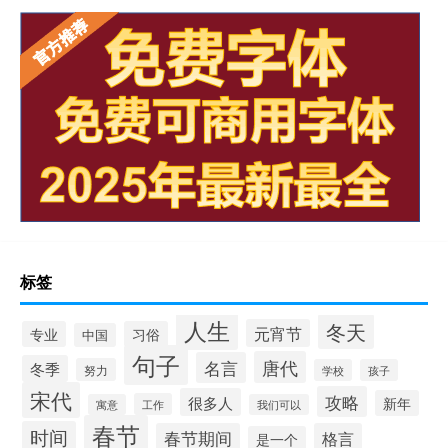
标签
人生
冬天
元宵节
专业
习俗
中国
句子
唐代
名言
冬季
努力
学校
孩子
宋代
攻略
很多人
新年
工作
寓意
我们可以
春节
时间
春节期间
格言
是一个