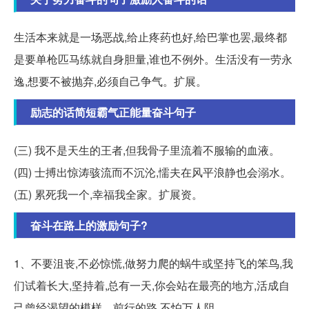
生活本来就是一场恶战,给止疼药也好,给巴掌也罢,最终都
是要单枪匹马练就自身胆量,谁也不例外。生活没有一劳永
逸,想要不被抛弃,必须自己争气。扩展。
励志的话简短霸气正能量奋斗句子
(三) 我不是天生的王者,但我骨子里流着不服输的血液。
(四) 士搏出惊涛骇流而不沉沦,懦夫在风平浪静也会溺水。
(五) 累死我一个,幸福我全家。扩展资。
奋斗在路上的激励句子?
1、不要沮丧,不必惊慌,做努力爬的蜗牛或坚持飞的笨鸟,我
们试着长大,坚持着,总有一天,你会站在最亮的地方,活成自
己曾经渴望的模样。前行的路,不怕万人阻。