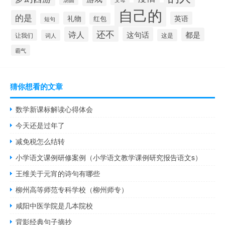
自己的
的是
礼物
英语
红包
短句
还不
诗人
这句话
都是
让我们
这是
词人
霸气
猜你想看的文章
数学新课标解读心得体会
今天还是过年了
减免税怎么结转
小学语文课例研修案例（小学语文教学课例研究报告语文s）
王维关于元宵的诗句有哪些
柳州高等师范专科学校（柳州师专）
咸阳中医学院是几本院校
背影经典句子摘抄