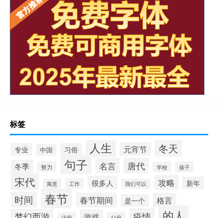
标签
人生
冬天
元宵节
专业
习俗
中国
句子
唐代
名言
冬季
努力
学校
孩子
宋代
攻略
很多人
新年
工作
寓意
我们可以
春节
时间
春节期间
格言
是一个
的人
疫情
梦幻西游
游戏
汤圆
父母