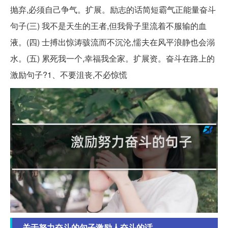
抛弃,必须自己争气。扩展。励志的话简短霸气正能量奋斗
句子(三) 我不是天生的王者,但我骨子里流着不服输的血
液。(四) 士搏出惊涛骇流而不沉沦,懦夫在风平浪静也会溺
水。(五) 累死我一个,幸福我全家。扩展资。奋斗在路上的
激励句子?1、不要沮丧,不必惊慌
关于努力奋斗的句子激励人奋斗的话