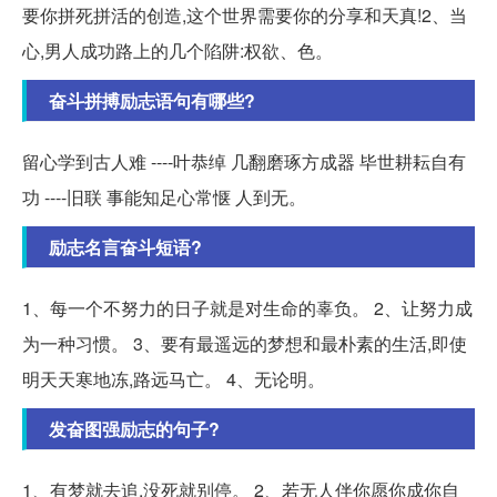
要你拼死拼活的创造,这个世界需要你的分享和天真!2、当
心,男人成功路上的几个陷阱:权欲、色。
奋斗拼搏励志语句有哪些?
留心学到古人难 ----叶恭绰 几翻磨琢方成器 毕世耕耘自有
功 ----旧联 事能知足心常惬 人到无。
励志名言奋斗短语?
1、每一个不努力的日子就是对生命的辜负。 2、让努力成
为一种习惯。 3、要有最遥远的梦想和最朴素的生活,即使
明天天寒地冻,路远马亡。 4、无论明。
发奋图强励志的句子?
1、有梦就去追,没死就别停。 2、若无人伴你愿你成你自