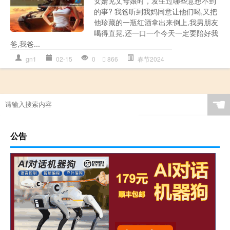
女婿见丈母娘时，发生过哪些意想不到
的事? 我爸听到我妈同意让他们喝,又把
他珍藏的一瓶红酒拿出来倒上,我男朋友
喝得直晃,还一口一个今天一定要陪好我
爸,我爸...
gn1
02-15
0
866
春节2024
☚
公告