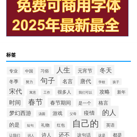
标签
人生
冬天
元宵节
专业
习俗
中国
句子
唐代
名言
冬季
努力
学校
孩子
宋代
攻略
很多人
新年
工作
寓意
我们可以
春节
时间
春节期间
格言
是一个
的人
疫情
梦幻西游
游戏
汤圆
父母
自己的
的是
礼物
英语
红包
短句
还不
诗人
这句话
都是
让我们
这是
词人