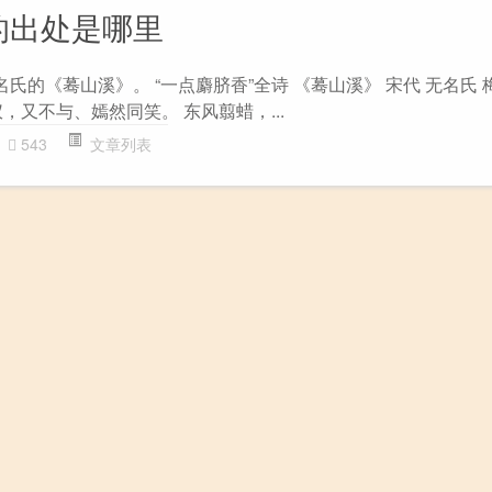
的出处是哪里
名氏的《蓦山溪》。 “一点麝脐香”全诗 《蓦山溪》 宋代 无名氏
，又不与、嫣然同笑。 东风翦蜡，...
543
文章列表