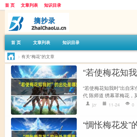
首 页
文章列表
知识目录
首 页
文章列表
知识目录
>
有关“梅花”的文章
“若使梅花知
“若使梅花知我时”出自宋
代 陈师道 绣幕罩梅花，
jzr
11-24
0
“惆怅梅花发”