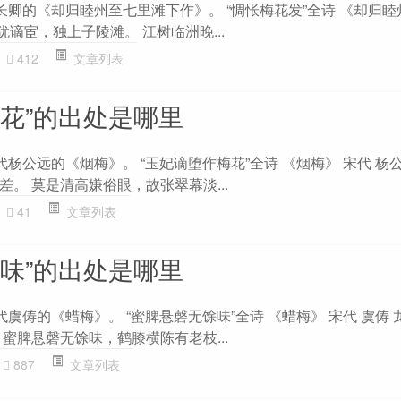
长卿的《却归睦州至七里滩下作》。 “惆怅梅花发”全诗 《却归
犹谪宦，独上子陵滩。 江树临洲晚...
412
文章列表
梅花”的出处是哪里
代杨公远的《烟梅》。 “玉妃谪堕作梅花”全诗 《烟梅》 宋代 杨
。 莫是清高嫌俗眼，故张翠幕淡...
41
文章列表
馀味”的出处是哪里
代虞俦的《蜡梅》。 “蜜脾悬磬无馀味”全诗 《蜡梅》 宋代 虞俦
蜜脾悬磬无馀味，鹤膝横陈有老枝...
887
文章列表