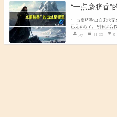
“一点麝脐香”
“一点麝脐香”出自宋代无
已见春心了。 别有淡容仪
jzy
11-22
0