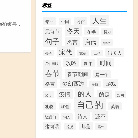
标签
人生
专业
习俗
中国
 梅梢破萼，
冬天
元宵节
冬季
努力
句子
唐代
名言
学校
宋代
很多人
孩子
工作
寓意
时间
攻略
新年
我们可以
春节
春节期间
是一个
梦幻西游
格言
游戏
汤圆
的人
疫情
的是
父母
短句
自己的
礼物
英语
红包
还不
诗人
让我们
词人
这句话
都是
这是
霸气