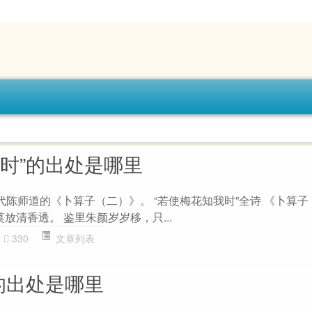
我时”的出处是哪里
代陈师道的《卜算子（二）》。 “若使梅花知我时”全诗 《卜算子
莫放清香透。 鉴里朱颜岁岁移，只...
330
文章列表
的出处是哪里