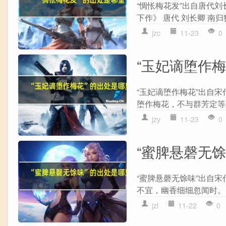
“惆怅梅花发”出自唐代刘
下作》 唐代 刘长卿 南归
jzc
11-23
0
“玉妃谪堕作
“玉妃谪堕作梅花”出自宋
堕作梅花，不与群芳定等差
jzy
11-23
0
“蜜脾悬磬无
“蜜脾悬磬无馀味”出自宋
不宜，幽香细细忽闻时。 
jzl
11-22
0