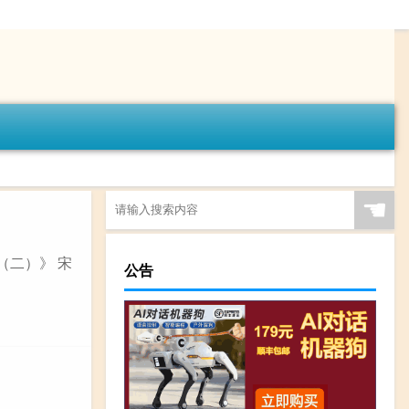
☚
（二）》 宋
公告