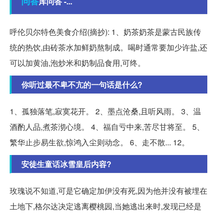
问答
库问答 -...
呼伦贝尔特色美食介绍(摘抄): 1、奶茶奶茶是蒙古民族传
统的热饮,由砖茶水加鲜奶熬制成。喝时通常要加少许盐,还
可以加黄油,泡炒米和奶制品食用,可终。
你听过最不卑不亢的一句话是什么?
1、孤独落笔,寂寞花开。 2、墨点沧桑,且听风雨。 3、温
酒酌人品,煮茶沏心境。 4、福自亏中来,苦尽甘将至。 5、
繁华止步易生欲,惊鸿入尘则动念。 6、走不散... 12。
安徒生童话冰雪皇后内容?
玫瑰说不知道,可是它确定加伊没有死,因为他并没有被埋在
土地下,格尔达决定逃离樱桃园,当她逃出来时,发现已经是