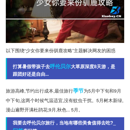
以下围绕“少女你要来份驯鹿攻略”主题解决网友的困惑
呼伦贝尔
打算暑假带孩子去
大草原深度8天游，是
跟团好还是自由...
季节
旅游高峰,节约出行成本,最佳旅行
为5月中下旬和9月
中下旬,这两个时候气温适宜,没有蚊虫干扰。5月树木新绿,
漫山遍野开满杜鹃花;9月,秋色... 5月。
我要去呼伦贝尔旅行，当地有哪些美食值得去吃?_