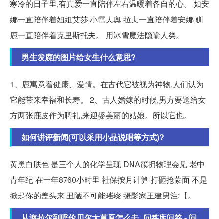
寒冷的日子里,有真爱一直陪伴左右温暖着各自的心。 如安
娜一直陪伴着姐姐艾莎,小雪人奥 拉夫一直陪伴着安娜,驯
鹿一直陪伴着克里斯托夫。 用冰雪魔法隐喻人类。
男生发鹿的图片给女生什么意思?
1、鹿寓意着健康、爱情。在古代它被视为神物,人们认为
它能带来幸福和长寿。 2、古人婚嫁的时候,男方要送给女
方两张鹿皮作为聘礼,来迎娶美丽的姑娘。所以它也。
如何讲评新闻(可以采用小品说唱等方式)?
黄黑白肤色 是三个人的化学呈现 DNA簇拥物理会见 老中
青年纪 在一年8760小时里 社保按月计算 打砸抢蒙面 不是
掀起你的盖头来 丑陋不可能璀璨 摄影家王建男注:【。
从海拉尔到呼伦贝尔大草原怎么去_问答库问答 - 问