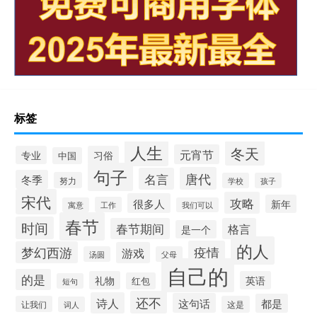
标签
人生
冬天
元宵节
专业
习俗
中国
句子
唐代
名言
冬季
努力
学校
孩子
宋代
攻略
很多人
新年
工作
寓意
我们可以
春节
时间
春节期间
格言
是一个
的人
疫情
梦幻西游
游戏
汤圆
父母
自己的
的是
礼物
英语
红包
短句
还不
诗人
这句话
都是
让我们
这是
词人