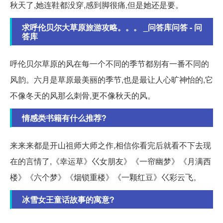
秋天了,她连鞋都没穿,感到脚很痛,但是她还是要。
求呼伦贝尔大草原旅游攻略。。。 _问答库问答 - 问
答库
呼伦贝尔草原的风在每一个不同的季节都别有一番不同的
风韵。六月是草原最美丽的季节,也是最让人心旷神怡的,它
不像冬天的风那么刺骨,更不像秋天的风。
情感类书籍有什么推荐?
来来来都是开山祖师大师之作,相信你看完后就看不下去现
在的言情了,《幸运草》巜女朋友》《一帘幽梦》《月满西
楼》《六个梦》《烟锁重楼》《一颗红豆》巜彩云飞。
冰雪女王童话故事的寓意?