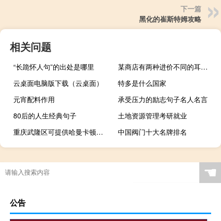
下一篇
黑化的崔斯特姆攻略
相关问题
“长跪怀人句”的出处是哪里
某商店有两种进价不同的耳机（某商店有两种书包）
云桌面电脑版下载（云桌面）
特多是什么国家
元宵配料作用
承受压力的励志句子名人名言
80后的人生经典句子
土地资源管理考研就业
重庆武隆区可提供哈曼卡顿家庭影院维修服务地址在哪
中国阀门十大名牌排名
☚
公告