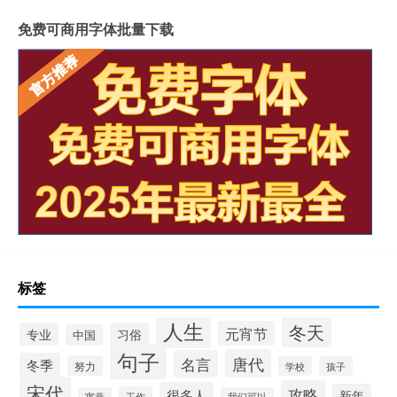
免费可商用字体批量下载
标签
人生
冬天
元宵节
专业
习俗
中国
句子
唐代
名言
冬季
努力
学校
孩子
宋代
攻略
很多人
新年
工作
寓意
我们可以