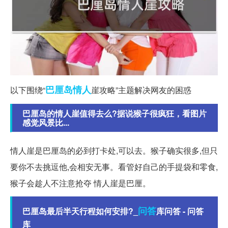
巴厘岛
情人
以下围绕“
崖攻略”主题解决网友的困惑
巴厘岛的情人崖值得去么?据说猴子很疯狂，看图片
感觉风景比...
情人崖是巴厘岛的必到打卡处,可以去。猴子确实很多,但只
要你不去挑逗他,会相安无事。看管好自己的手提袋和零食,
猴子会趁人不注意抢夺 情人崖是巴厘。
问答
巴厘岛最后半天行程如何安排?_
库问答 - 问答
库