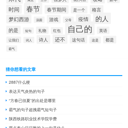
春节
时间
春节期间
格言
是一个
的人
疫情
梦幻西游
游戏
汤圆
父母
自己的
的是
礼物
英语
红包
短句
还不
诗人
这句话
都是
让我们
这是
词人
霸气
猜你想看的文章
2887什么梗
表达天气炎热的句子
“方春已徂夏”的出处是哪里
霸气的句子超拽霸气短句子
陕西铁路职业技术学院学费
两点春山日日愁的上一句是什么