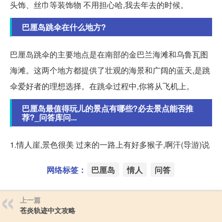
头饰、丝巾等装饰物 不用担心哈,我去年去的时候。
巴厘岛跳伞在什么地方?
巴厘岛跳伞的主要地点是在南部的金巴兰海滩和乌鲁瓦图
海滩。这两个地方都提供了壮观的海景和广阔的蓝天,是跳
伞爱好者的理想选择。在跳伞过程中,你将从飞机上。
巴厘岛最值得玩儿的景点有哪些?必去景点能否推
荐?_问答库问...
1.情人崖,景色很美 过来的一路上有好多猴子,啊汗(导游)说
网络标签：
巴厘岛
情人
问答
上一篇
苍炎轨迹中文攻略