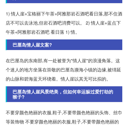
1) 情人崖+宝格丽下午茶+阿雅那岩石酒吧看日落,那不住酒
店不可以去泳池,但岩石酒吧消费可以。 2) 情人崖+蓝点下
午茶+阿雅那岩石酒吧 看日落 1) 情。
巴厘岛情人崖文案?
在巴厘岛的东南部,有一处被誉为"情人崖"的浪漫角落。这
个迷人的地方坐落在崇敬的巴厘岛濒海小镇的边缘,被绵延
的山脉和碧海蓝天环绕着。情人崖以其无可比拟的。
巴厘岛情人崖风景绝美，但如何幸运躲过爱打劫的
猴子?
不要穿颜色艳丽的衣服,鞋子,不要带颜色艳丽的头饰、丝巾
等装饰物 不要穿颜色艳丽的衣服,鞋子,不要带颜色艳丽的