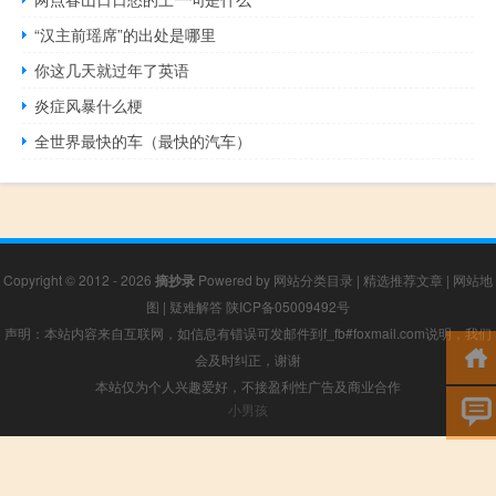
“汉主前瑶席”的出处是哪里
你这几天就过年了英语
炎症风暴什么梗
全世界最快的车（最快的汽车）
Copyright © 2012 - 2026
摘抄录
Powered by
网站分类目录
|
精选推荐文章
|
网站地
图
|
疑难解答
陕ICP备05009492号
声明：本站内容来自互联网，如信息有错误可发邮件到f_fb#foxmail.com说明，我们
会及时纠正，谢谢
本站仅为个人兴趣爱好，不接盈利性广告及商业合作
小男孩