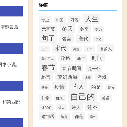
标签
人生
专业
习俗
中国
不清楚最后
冬天
元宵节
冬季
努力
句子
唐代
名言
学校
宋代
很多人
孩子
工作
寓意
时间
攻略
新年
我们可以
网络小说。
春节
春节期间
是一个
梦幻西游
格言
游戏
汤圆
的人
疫情
的是
父母
短句
自己的
礼物
英语
红包
机》和第四部
还不
诗人
让我们
词人
这句话
都是
这是
霸气