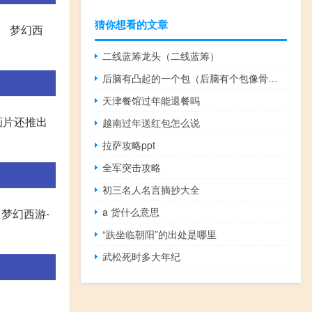
猜你想看的文章
。 梦幻西
二线蓝筹龙头（二线蓝筹）
后脑有凸起的一个包（后脑有个包像骨头凸起是怎么回事）
天津餐馆过年能退餐吗
画片还推出
越南过年送红包怎么说
拉萨攻略ppt
全军突击攻略
初三名人名言摘抄大全
a 货什么意思
梦幻西游-
“趺坐临朝阳”的出处是哪里
武松死时多大年纪