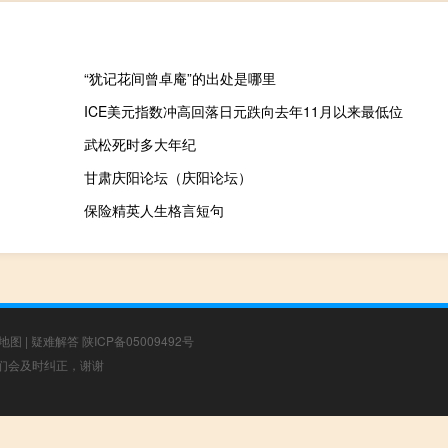
“犹记花间曾卓庵”的出处是哪里
ICE美元指数冲高回落日元跌向去年11月以来最低位
武松死时多大年纪
甘肃庆阳论坛（庆阳论坛）
保险精英人生格言短句
地图
|
疑难解答
陕ICP备05009492号
，我们会及时纠正，谢谢