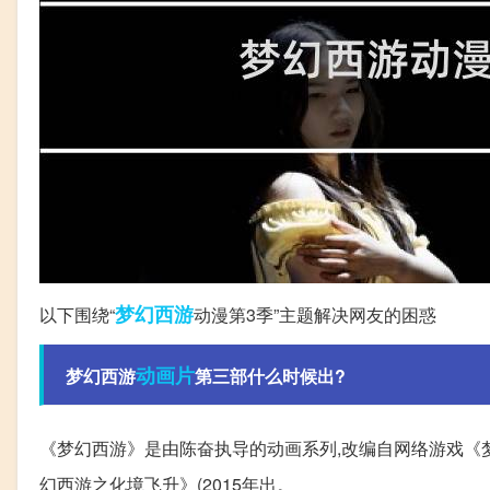
梦幻西游
以下围绕“
动漫第3季”主题解决网友的困惑
动画片
梦幻西游
第三部什么时候出?
《梦幻西游》是由陈奋执导的动画系列,改编自网络游戏《梦
幻西游之化境飞升》(2015年出。