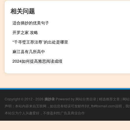
相关问题
适合摘抄的优美句子
开罗之家 攻略
“千寻璧王荐洼尊”的出处是哪里
麻江县有几所高中
2024如何提高雅思阅读成绩
Copyright © 2012 - 2026
摘抄录
Powered by
网站分类目录
|
精选推荐文章
|
网站
声明：本站内容来自互联网，如信息有错误可发邮件到f_fb#foxmail.com说明
本站仅为个人兴趣爱好，不接盈利性广告及商业合作