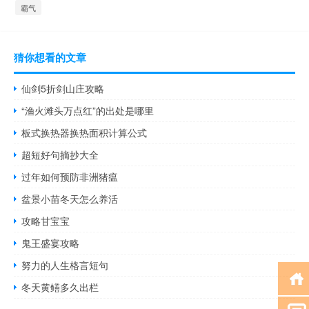
霸气
猜你想看的文章
仙剑5折剑山庄攻略
“渔火滩头万点红”的出处是哪里
板式换热器换热面积计算公式
超短好句摘抄大全
过年如何预防非洲猪瘟
盆景小苗冬天怎么养活
攻略甘宝宝
鬼王盛宴攻略
努力的人生格言短句
冬天黄鳝多久出栏