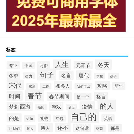
标签
人生
冬天
元宵节
专业
习俗
中国
句子
唐代
名言
冬季
努力
学校
孩子
宋代
攻略
很多人
新年
工作
寓意
我们可以
春节
时间
春节期间
格言
是一个
的人
疫情
梦幻西游
游戏
汤圆
父母
自己的
的是
礼物
英语
红包
短句
还不
诗人
这句话
都是
让我们
这是
词人