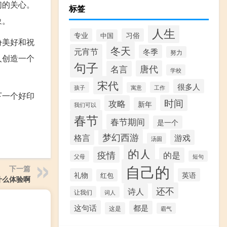
们的关心。
标签
象。
人生
专业
习俗
中国
份美好和祝
冬天
元宵节
冬季
努力
人创造一个
句子
唐代
名言
学校
宋代
很多人
孩子
工作
寓意
下一个好印
时间
攻略
新年
我们可以
春节
春节期间
是一个
梦幻西游
格言
游戏
汤圆
的人
疫情
的是
父母
短句
自己的
下一篇
礼物
英语
红包
什么体验啊
还不
诗人
让我们
词人
这句话
都是
这是
霸气