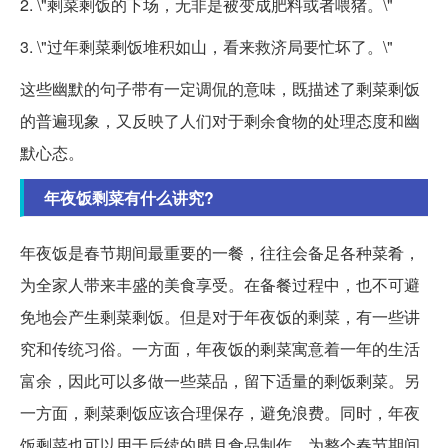
2. \"剩菜剩饭的下场，无非是被变成肥料或者喂猪。\"
3. \"过年剩菜剩饭堆积如山，看来救济局要忙坏了。\"
这些幽默的句子带有一定调侃的意味，既描述了剩菜剩饭
的普遍现象，又反映了人们对于剩余食物的处理态度和幽
默心态。
年夜饭剩菜有什么讲究?
年夜饭是春节期间最重要的一餐，往往会备足各种菜肴，
为全家人带来丰盛的美食享受。在备餐过程中，也不可避
免地会产生剩菜剩饭。但是对于年夜饭的剩菜，有一些讲
究和传统习俗。一方面，年夜饭的剩菜寓意着一年的生活
富余，因此可以多做一些菜品，留下适量的剩饭剩菜。另
一方面，剩菜剩饭应该合理保存，避免浪费。同时，年夜
饭剩菜也可以用于后续的腊月食品制作，为整个春节期间