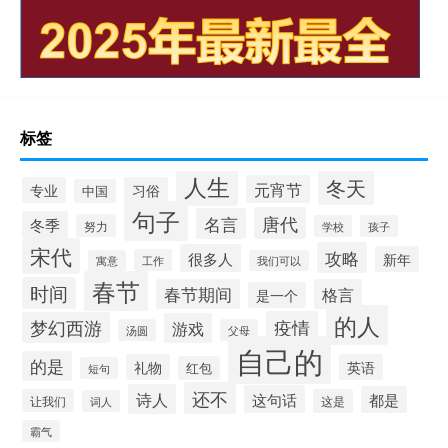
标签
人生
冬天
元宵节
专业
习俗
中国
句子
唐代
名言
冬季
努力
学校
孩子
宋代
攻略
很多人
新年
工作
寓意
我们可以
春节
时间
春节期间
格言
是一个
的人
疫情
梦幻西游
游戏
汤圆
父母
自己的
的是
礼物
英语
红包
短句
还不
诗人
这句话
都是
让我们
这是
词人
霸气